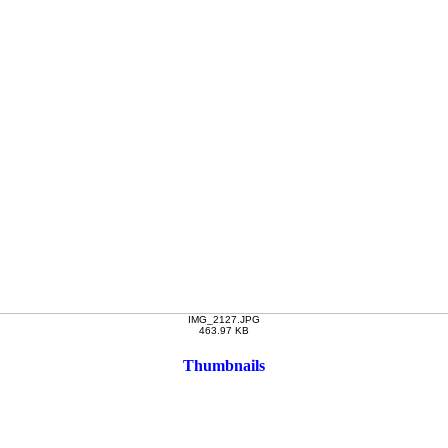
IMG_2127.JPG
463.97 KB
Thumbnails